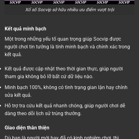
Xổ số Socvip sở hữu nhiều ưu điểm vượt trội
Kết quả minh bạch
Một trong những yếu tố quan trọng giúp Socvip được
người chơi tin tưởng là tính minh bạch và chính xác trong
kết quả.
Kết quả được cập nhật theo thời gian thực, giúp người
tham gia không bỏ lỡ bất cứ dữ liệu nào.
Minh bạch 100%, không có tình trạng gian lận hay chỉnh
sửa kết quả.
Hỗ trợ tra cứu kết quả nhanh chóng, giúp người chơi dễ
dàng theo dõi lịch sử trúng thưởng.
Giao diện thân thiện
Dù bạn là người mới hay đã có kinh nghiệm chơi, thì