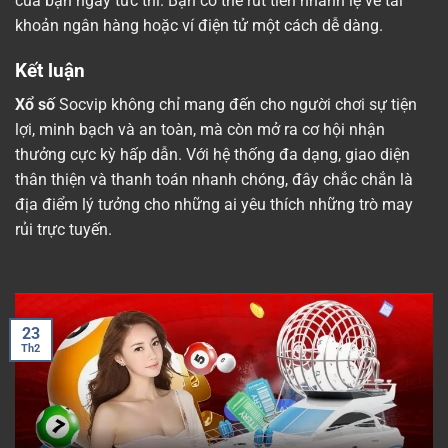
của bạn ngay tức thì. Bạn có thể rút tiền nhanh lẹ về tài
khoản ngân hàng hoặc ví điện tử một cách dễ dàng.
Kết luận
Xổ số
Socvip không chỉ mang đến cho người chơi sự tiện
lợi, minh bạch và an toàn, mà còn mở ra cơ hội nhận
thưởng cực kỳ hấp dẫn. Với hệ thống đa dạng, giao diện
thân thiện và thanh toán nhanh chóng, đây chắc chắn là
địa điểm lý tưởng cho những ai yêu thích những trò may
rủi trực tuyến.
23
Th2