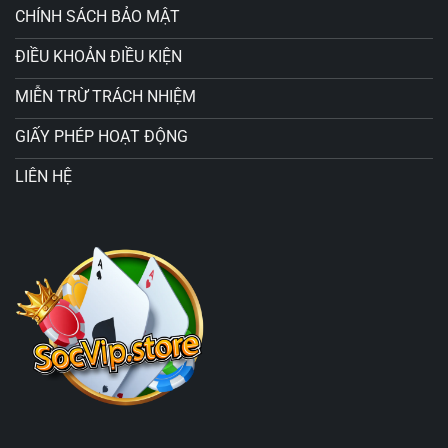
CHÍNH SÁCH BẢO MẬT
ĐIỀU KHOẢN ĐIỀU KIỆN
MIỄN TRỪ TRÁCH NHIỆM
GIẤY PHÉP HOẠT ĐỘNG
LIÊN HỆ