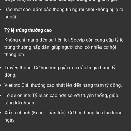
Bảo mật cao, đảm bảo thông tin người chơi không bị lộ ra
ngoài.
Tỷ lệ trúng thưởng cao
Không chỉ mang đến sự tiện lợi, Socvip còn cung cấp tỷ lệ
trúng thưởng hấp dẫn, giúp người chơi có nhiều cơ hội
thắng lớn.
Truyền thống: Cơ hội trúng giải độc đắc trị giá hàng tỷ
đồng.
Vietlott: Giải thưởng cao nhất lên đến hàng trăm tỷ đồng.
Lô đề online: Tỷ lệ ăn cao hơn so với truyền thống, giúp
tăng lợi nhuận.
Xổ số nhanh (Keno, Thần tốc): Cơ hội thắng liên tục trong
ngày.