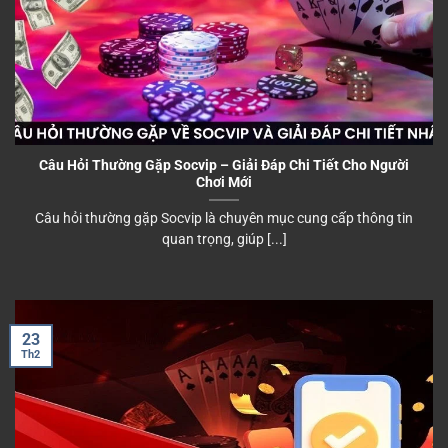
Câu Hỏi Thường Gặp Socvip – Giải Đáp Chi Tiết Cho Người
Chơi Mới
Câu hỏi thường gặp Socvip là chuyên mục cung cấp thông tin
quan trọng, giúp [...]
23
Th2