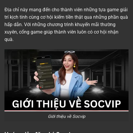
Địa chỉ này mang đến cho thành viên những tựa game giải
trí kịch tính cùng cơ hội kiếm tiền thật qua những phần quà
hấp dẫn. Với những chương trình khuyến mãi thường
xuyên, cổng game giúp thành viên luôn có cơ hội nhận
quà.
Giới thiệu về Socvip