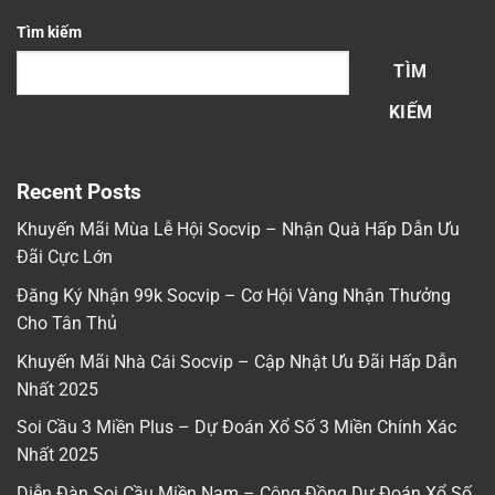
Tìm kiếm
TÌM
KIẾM
Recent Posts
Khuyến Mãi Mùa Lễ Hội Socvip – Nhận Quà Hấp Dẫn Ưu
Đãi Cực Lớn
Đăng Ký Nhận 99k Socvip – Cơ Hội Vàng Nhận Thưởng
Cho Tân Thủ
Khuyến Mãi Nhà Cái Socvip – Cập Nhật Ưu Đãi Hấp Dẫn
Nhất 2025
Soi Cầu 3 Miền Plus – Dự Đoán Xổ Số 3 Miền Chính Xác
Nhất 2025
Diễn Đàn Soi Cầu Miền Nam – Cộng Đồng Dự Đoán Xổ Số