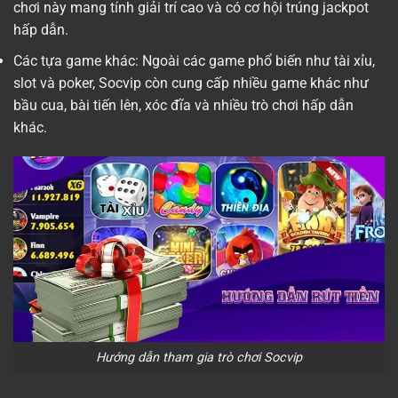
chơi này mang tính giải trí cao và có cơ hội trúng jackpot
hấp dẫn.
Các tựa game khác: Ngoài các game phổ biến như tài xỉu,
slot và poker, Socvip còn cung cấp nhiều game khác như
bầu cua, bài tiến lên, xóc đĩa và nhiều trò chơi hấp dẫn
khác.
Hướng dẫn tham gia trò chơi Socvip