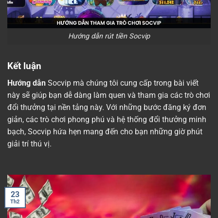
Hướng dẫn rút tiền Socvip
Kết luận
Hướng dẫn
Socvip mà chúng tôi cung cấp trong bài viết
này sẽ giúp bạn dễ dàng làm quen và tham gia các trò chơi
đổi thưởng tại nền tảng này. Với những bước đăng ký đơn
giản, các trò chơi phong phú và hệ thống đổi thưởng minh
bạch, Socvip hứa hẹn mang đến cho bạn những giờ phút
giải trí thú vị.
23
Th2