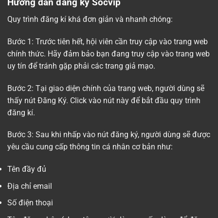
Hướng dẫn đăng ký Socvip
Quy trình đăng kí khá đơn giản và nhanh chóng:
Bước 1: Trước tiên hết, hội viên cần truy cập vào trang web
chính thức. Hãy đảm bảo bạn đang truy cập vào trang web
uy tín để tránh gặp phải các trang giả mạo.
Bước 2: Tại giao diện chính của trang web, người dùng sẽ
thấy nút Đăng Ký. Click vào nút này để bắt đầu quy trình
đăng kí.
Bước 3: Sau khi nhấp vào nút đăng ký, người dùng sẽ được
yêu cầu cung cấp thông tin cá nhân cơ bản như:
Tên đầy đủ
Địa chỉ email
Số điện thoại