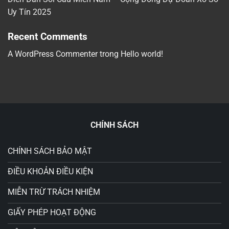
Uy Tín 2025
Recent Comments
A WordPress Commenter
trong
Hello world!
CHÍNH SÁCH
CHÍNH SÁCH BẢO MẬT
ĐIỀU KHOẢN ĐIỀU KIỆN
MIỄN TRỪ TRÁCH NHIỆM
GIẤY PHÉP HOẠT ĐỘNG