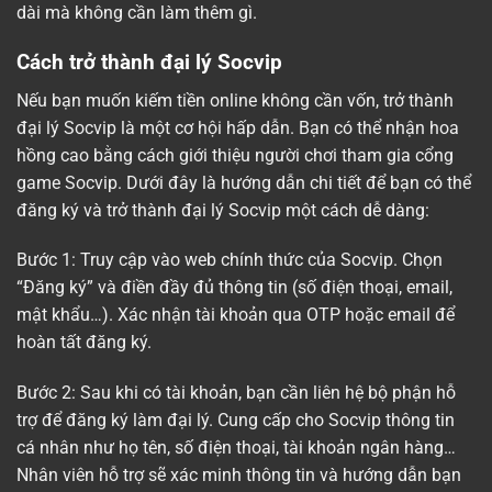
dài mà không cần làm thêm gì.
Cách trở thành đại lý Socvip
Nếu bạn muốn kiếm tiền online không cần vốn, trở thành
đại lý Socvip là một cơ hội hấp dẫn. Bạn có thể nhận hoa
hồng cao bằng cách giới thiệu người chơi tham gia cổng
game Socvip. Dưới đây là hướng dẫn chi tiết để bạn có thể
đăng ký và trở thành đại lý Socvip một cách dễ dàng:
Bước 1: Truy cập vào web chính thức của Socvip. Chọn
“Đăng ký” và điền đầy đủ thông tin (số điện thoại, email,
mật khẩu…). Xác nhận tài khoản qua OTP hoặc email để
hoàn tất đăng ký.
Bước 2: Sau khi có tài khoản, bạn cần liên hệ bộ phận hỗ
trợ để đăng ký làm đại lý. Cung cấp cho Socvip thông tin
cá nhân như họ tên, số điện thoại, tài khoản ngân hàng…
Nhân viên hỗ trợ sẽ xác minh thông tin và hướng dẫn bạn