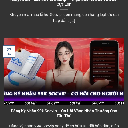
Cực Lớn
Khuyến mãi mùa lễ hội Socvip luôn mang đến hàng loạt ưu đãi
hấp dẫn, [...]
23
Th2
Đăng Ký Nhận 99k Socvip – Cơ Hội Vàng Nhận Thưởng Cho
Tân Thủ
Đăng ký nhận 99K Socvip ngay để sở hữu ưu đãi hấp dẫn, giúp