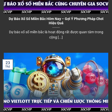
Dự Báo Xổ Số Miền Bắc Hôm Nay – Gợi Ý Phương Pháp Chơi
Hiệu Quả
Dự báo xổ số miền bắc là hoạt động rất được quan tâm trong
cộng [...]
23
Th2