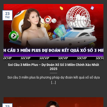
23
Th2
Soi Cầu 3 Miền Plus – Dự Đoán Xổ Số 3 Miền Chính Xác Nhất
2025
Soi cầu 3 miền plus là phương pháp dự đoán kết quả xổ số dựa
[...]
23