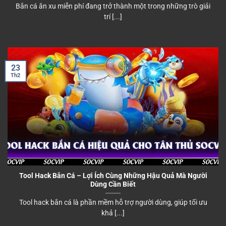
Bắn cá ăn xu miễn phí đang trở thành một trong những trò giải
trí [...]
23
Th2
Tool Hack Bắn Cá – Lợi Ích Cùng Những Hậu Quả Mà Người
Dùng Cần Biết
Tool hack bắn cá là phần mềm hỗ trợ người dùng, giúp tối ưu
khả [...]