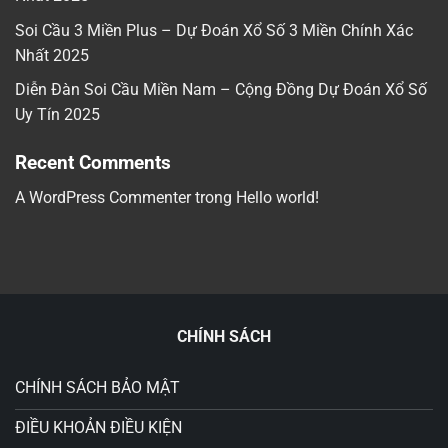
Soi Cầu 3 Miền Plus – Dự Đoán Xổ Số 3 Miền Chính Xác
Nhất 2025
Diễn Đàn Soi Cầu Miền Nam – Cộng Đồng Dự Đoán Xổ Số
Uy Tín 2025
Recent Comments
A WordPress Commenter
trong
Hello world!
CHÍNH SÁCH
CHÍNH SÁCH BẢO MẬT
ĐIỀU KHOẢN ĐIỀU KIỆN