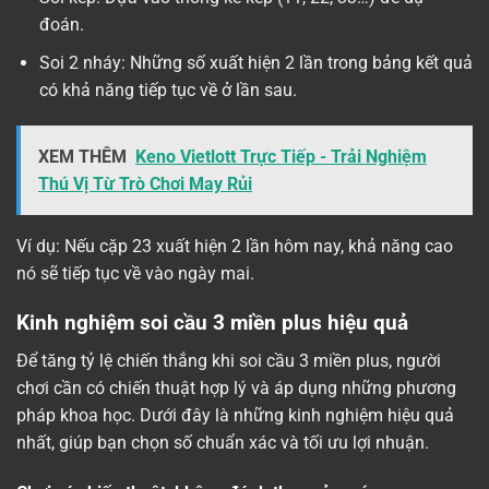
đoán.
Soi 2 nháy: Những số xuất hiện 2 lần trong bảng kết quả
có khả năng tiếp tục về ở lần sau.
XEM THÊM
Keno Vietlott Trực Tiếp - Trải Nghiệm
Thú Vị Từ Trò Chơi May Rủi
Ví dụ: Nếu cặp 23 xuất hiện 2 lần hôm nay, khả năng cao
nó sẽ tiếp tục về vào ngày mai.
Kinh nghiệm soi cầu 3 miền plus hiệu quả
Để tăng tỷ lệ chiến thắng khi soi cầu 3 miền plus, người
chơi cần có chiến thuật hợp lý và áp dụng những phương
pháp khoa học. Dưới đây là những kinh nghiệm hiệu quả
nhất, giúp bạn chọn số chuẩn xác và tối ưu lợi nhuận.