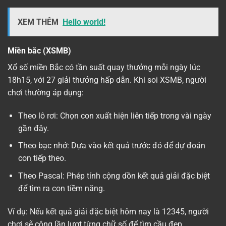
XEM THÊM
Hello world!
Miền bắc (XSMB)
Xổ số miền Bắc có tần suất quay thưởng mỗi ngày lúc
18h15, với 27 giải thưởng hấp dẫn. Khi soi XSMB, người
chơi thường áp dụng:
Theo lô rơi: Chọn con xuất hiện liên tiếp trong vài ngày
gần đây.
Theo bạc nhớ: Dựa vào kết quả trước đó để dự đoán
con tiếp theo.
Theo Pascal: Phép tính cộng dồn kết quả giải đặc biệt
để tìm ra con tiềm năng.
Ví dụ: Nếu kết quả giải đặc biệt hôm nay là 12345, người
chơi sẽ cộng lần lượt từng chữ số để tìm cầu đẹp.