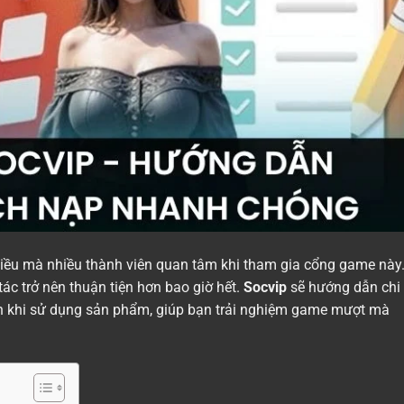
iều mà nhiều thành viên quan tâm khi tham gia cổng game này
tác trở nên thuận tiện hơn bao giờ hết.
Socvip
sẽ hướng dẫn chi 
ích khi sử dụng sản phẩm, giúp bạn trải nghiệm game mượt mà