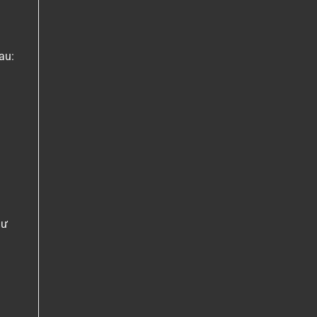
au:
hư