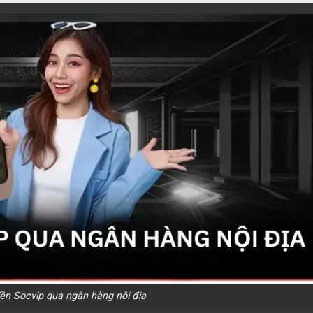
iền Socvip qua ngân hàng nội địa