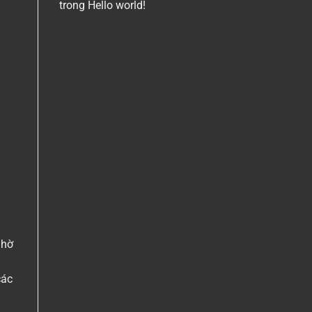
trong
Hello world!
nhờ
các