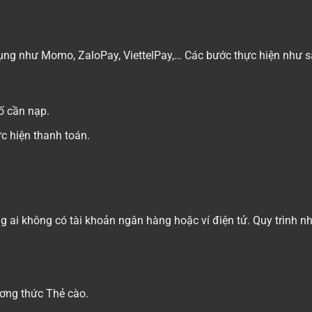
dụng như Momo, ZaloPay, ViettelPay,… Các bước thực hiện như s
ố cần nạp.
c hiện thanh toán.
g ai không có tài khoản ngân hàng hoặc ví điện tử. Quy trình n
ơng thức Thẻ cào.