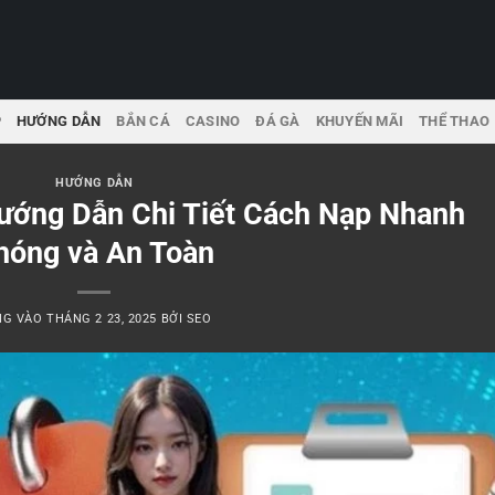
P
HƯỚNG DẪN
BẮN CÁ
CASINO
ĐÁ GÀ
KHUYẾN MÃI
THỂ THAO
HƯỚNG DẪN
ướng Dẫn Chi Tiết Cách Nạp Nhanh
hóng và An Toàn
NG VÀO
THÁNG 2 23, 2025
BỞI
SEO