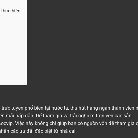
 thực hiện
í trực tuyến phổ biến tại nước ta, thu hút hàng ngàn thành viên 
ến mãi hấp dẫn. Để tham gia và trải nghiệm trọn vẹn các sản
Socvip. Việc này không chỉ giúp bạn có nguồn vốn để tham gia 
nhận các ưu đãi đặc biệt từ nhà cái.