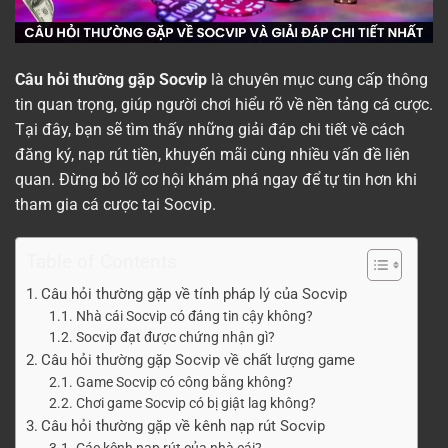
Câu hỏi thường gặp
Socvip
là chuyên mục cung cấp thông
tin quan trọng, giúp người chơi hiểu rõ về nền tảng cá cược.
Tại đây, bạn sẽ tìm thấy những giải đáp chi tiết về cách
đăng ký, nạp rút tiền, khuyến mãi cùng nhiều vấn đề liên
quan. Đừng bỏ lỡ cơ hội khám phá ngay để tự tin hơn khi
tham gia cá cược tại Socvip.
Table of Contents
Câu hỏi thường gặp về tính pháp lý của Socvip
Nhà cái Socvip có đáng tin cậy không?
Socvip đạt được chứng nhận gì?
Câu hỏi thường gặp Socvip về chất lượng game
Game Socvip có công bằng không?
Chơi game Socvip có bị giật lag không?
Câu hỏi thường gặp về kênh nạp rút Socvip