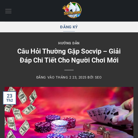
Bỏ
qua
nội
dung
ĐĂNG KÝ
HƯỚNG DẪN
Câu Hỏi Thường Gặp Socvip – Giải
Đáp Chi Tiết Cho Người Chơi Mới
ĐĂNG VÀO
THÁNG 2 23, 2025
BỞI
SEO
23
Th2