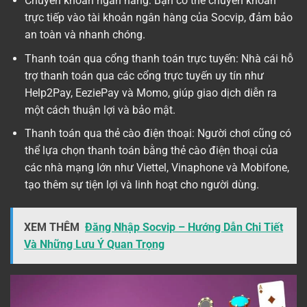
Chuyển khoản ngân hàng: Bạn có thể chuyển khoản
trực tiếp vào tài khoản ngân hàng của Socvip, đảm bảo
an toàn và nhanh chóng.
Thanh toán qua cổng thanh toán trực tuyến: Nhà cái hỗ
trợ thanh toán qua các cổng trực tuyến uy tín như
Help2Pay, EeziePay và Momo, giúp giao dịch diễn ra
một cách thuận lợi và bảo mật.
Thanh toán qua thẻ cào điện thoại: Người chơi cũng có
thể lựa chọn thanh toán bằng thẻ cào điện thoại của
các nhà mạng lớn như Viettel, Vinaphone và Mobifone,
tạo thêm sự tiện lợi và linh hoạt cho người dùng.
XEM THÊM
Đăng Nhập Socvip – Hướng Dẫn Chi Tiết
Và Những Lưu Ý Quan Trọng