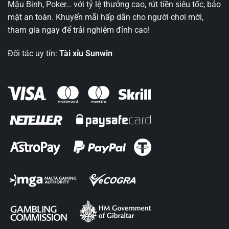
Mậu Binh, Poker… với tỷ lệ thưởng cao, rút tiền siêu tốc, bảo
mật an toàn. Khuyến mãi hấp dẫn cho người chơi mới,
tham gia ngay để trải nghiệm đỉnh cao!
Đối tác uy tín:
Tài xỉu Sunwin