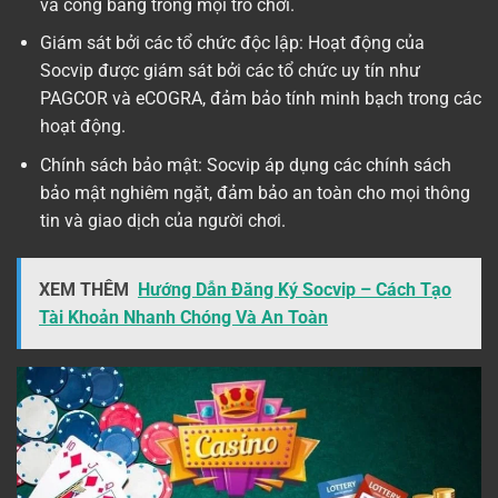
và công bằng trong mọi trò chơi.
Giám sát bởi các tổ chức độc lập: Hoạt động của
Socvip được giám sát bởi các tổ chức uy tín như
PAGCOR và eCOGRA, đảm bảo tính minh bạch trong các
hoạt động.
Chính sách bảo mật: Socvip áp dụng các chính sách
bảo mật nghiêm ngặt, đảm bảo an toàn cho mọi thông
tin và giao dịch của người chơi.
XEM THÊM
Hướng Dẫn Đăng Ký Socvip – Cách Tạo
Tài Khoản Nhanh Chóng Và An Toàn