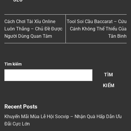
Cách Chơi Tài Xỉu Online
Tool Soi Cầu Baccarat – Cứu
Luôn Thắng – Chủ Đề Được
Cánh Không Thể Thiểu Của
Người Dùng Quan Tâm
Tân Binh
Tìm kiếm
TÌM
KIẾM
Recent Posts
Khuyến Mãi Mùa Lễ Hội Socvip – Nhận Quà Hấp Dẫn Ưu
Đãi Cực Lớn