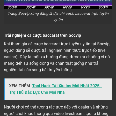
Trang Socvip xứng đáng là địa chỉ cược baccarat trực tuyến
uy tín
Trải nghiệm cá cược baccarat trên Socvip
Khi tham gia cá cược baccarat trực tuyến uy tín tại Socvip,
người dùng sẽ được trải nghiệm hình thức trực tiếp (live
casino). Đây là một xu hướng đang được ưa chuộng vì nó
mang đến sự sống động và chân thật giống như trải
nghiệm tại các sòng bài truyền thống.
XEM THÊM
Tool Hack Tài Xỉu Ios Mới Nhất 2025 -
Trợ Thủ Đắc Lực Cho Mọi Nhà
Người chơi có thể tương tác trực tiếp với dealer và những
người chơi khác thông qua video livestream, tạo ra không