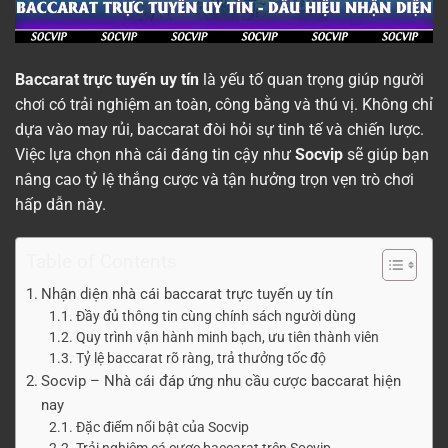
Baccarat trực tuyến uy tín
là yếu tố quan trọng giúp người
chơi có trải nghiệm an toàn, công bằng và thú vị. Không chỉ
dựa vào may rủi, baccarat đòi hỏi sự tinh tế và chiến lược.
Việc lựa chọn nhà cái đáng tin cậy như
Socvip
sẽ giúp bạn
nâng cao tỷ lệ thắng cược và tận hưởng trọn vẹn trò chơi
hấp dẫn này.
Table of Contents
Nhận diện nhà cái baccarat trực tuyến uy tín
Đầy đủ thông tin cùng chính sách người dùng
Quy trình vận hành minh bạch, ưu tiên thành viên
Tỷ lệ baccarat rõ ràng, trả thưởng tốc độ
Socvip – Nhà cái đáp ứng nhu cầu cược baccarat hiện
nay
Đặc điểm nổi bật của Socvip