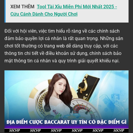
XEM THÊM
Tool Tài Xỉu Miễn Phí Mới Nhất 2025 -
Cứu Cánh Dành Cho Người Chơi
Đối với hội viên, việc tìm hiểu rõ ràng về các chính sách
đảm bảo quyền lợi cá nhân là rất quan trọng. Những sân
chơi tốt thường có trang web dễ dàng truy cập, với các
thông tin chi tiết về điều khoản sử dụng, chính sách bảo
mật thông tin cá nhân và quy trình giải quyết khiếu nại.