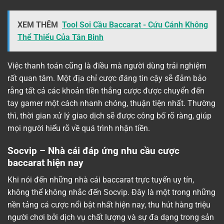
XEM THÊM
Tool Soi Cầu Baccarat - Cứu Cánh Không
Thể Thiểu Của Tân Binh
Việc thanh toán cũng là điều mà người dùng trải nghiệm
rất quan tâm. Một địa chỉ cược đáng tin cậy sẽ đảm bảo
rằng tất cả các khoản tiền thắng cược được chuyển đến
tay gamer một cách nhanh chóng, thuận tiện nhất. Thường
thì, thời gian xử lý giao dịch sẽ được công bố rõ ràng, giúp
mọi người hiểu rõ về quá trình nhận tiền.
Socvip – Nhà cái đáp ứng nhu cầu cược
baccarat hiện nay
Khi nói đến những nhà cái baccarat trực tuyến uy tín,
không thể không nhắc đến Socvip. Đây là một trong những
nền tảng cá cược nổi bật nhất hiện nay, thu hút hàng triệu
người chơi bởi dịch vụ chất lượng và sự đa dạng trong sản