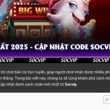
 trò chơi bắn cá trực tuyến, giúp người chơi nhận được nhiều p
n thắng. Trong bài viết này, chúng ta sẽ cùng khám phá cách n
cập nhật danh sách code mới nhất từ
Socvip
.