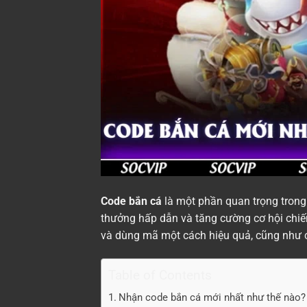
Code bắn cá
là một phần quan trọng trong
thưởng hấp dẫn và tăng cường cơ hội chiế
và dùng mã một cách hiệu quả, cũng như 
Table of Contents
Nhận code bắn cá mới nhất như thế nào?