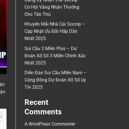
Cơ Hội Vàng Nhận Thưởng
Cho Tân Thủ
Khuyến Mãi Nhà Cái Socvip –
Cập Nhật Ưu Đãi Hấp Dẫn
Nhất 2025
Soi Cầu 3 Miền Plus – Dự
Đoán Xổ Số 3 Miền Chính Xác
Nhất 2025
Diễn Đàn Soi Cầu Miền Nam –
Cộng Đồng Dự Đoán Xổ Số Uy
hần
Tín 2025
hận
Recent
Comments
A WordPress Commenter