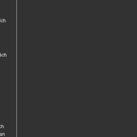
ích
ách
ch
ian