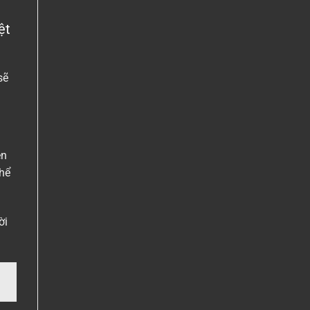
ệt
sẽ
ên
thể
ời